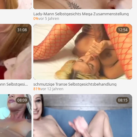
Lady-Mann Selbstgesichts Mega Zusammenstellung
0%
vor 5 Jahren
31:08
12:54
nn Selbstgesic
schmutzige Transe Selbstgesichtsbehandlung
81%
vor 12 Jahren
08:09
08:15