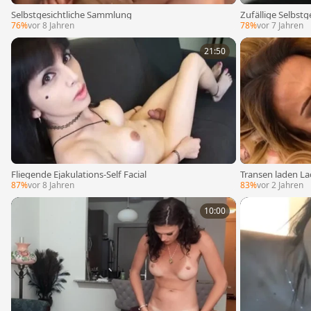
Selbstgesichtliche Sammlung
Zufällige Selbs
76%
vor 8 Jahren
78%
vor 7 Jahren
21:50
Fliegende Ejakulations-Self Facial
Transen laden L
87%
vor 8 Jahren
83%
vor 2 Jahren
10:00