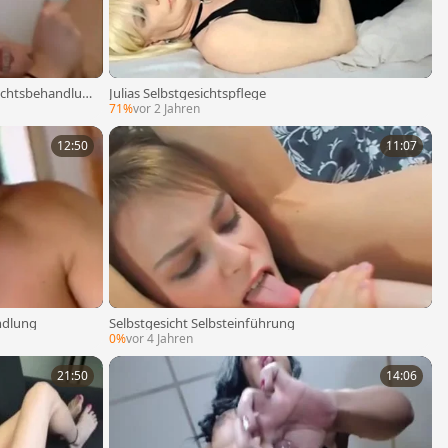
sichtsbehandlun
Julias Selbstgesichtspflege
71%
vor 2 Jahren
12:50
11:07
ndlung
Selbstgesicht Selbsteinführung
0%
vor 4 Jahren
21:50
14:06