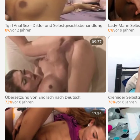
Tgirl Anal Sex - Dildo- und Selbstgesichtsbehandlung
Lady-Mann Selbs
0%
vor 2 Jahren
0%
vor 9 Jahren
09:37
Übersetzung von Englisch nach Deutsch:
Cremiger Selbstg
73%
vor 6 Jahren
78%
vor 6 Jahren
17:56