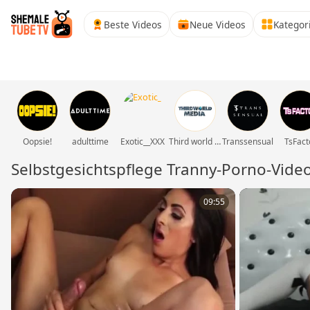
Beste Videos
Neue Videos
Kategor
Oopsie!
adulttime
Exotic__XXX
Third world media movies
Transsensual
TsFact
Selbstgesichtspflege Tranny-Porno-Vide
09:55