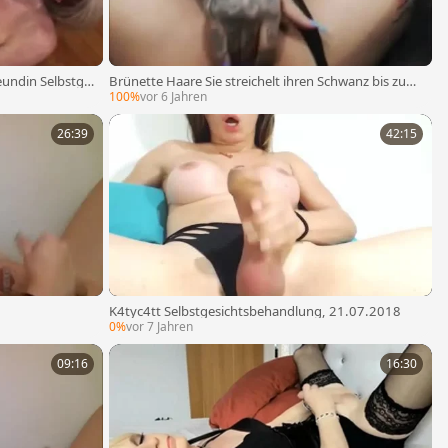
eundin Selbstge
Brünette Haare Sie streichelt ihren Schwanz bis zum
iterte
Agonorgasmus
100%
vor 6 Jahren
26:39
42:15
K4tyc4tt Selbstgesichtsbehandlung, 21.07.2018
0%
vor 7 Jahren
09:16
16:30