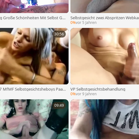
Große Schönheiten Mit Selbst Ge
Selbstgesicht zwei Abspritzen Web
g
0
0%
vor 5 Jahren
30:56
7 MfMF Selbstgesichtsheboys Paar
VP Selbstgesichtsbehandlung
0%
vor 9 Jahren
09:49