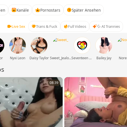
ien
Kanäle
Pornostars
Später Ansehen
Live Sex
Trans & Fuck
Full Videos
💦 AI Trannies
or
Nyxi Leon
Daisy Taylor
Sweet_Jealousy
Seventeen movies
Bailey Jay
Nore
os
08:39