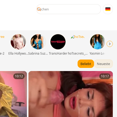
e-2
Ella Hollywood
Sabrina Suzuki
TransHarder
hoTsecrets_cuople
Yasmin Lee
Amy-O
Beliebt
Neueste
10:12
10:17