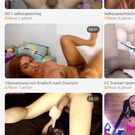
MC1 selbstgesichtig
Selbstgesichtli
85%
vor 2 Jahren
75%
vor 8 Jahren
08:41
Übersetzung von Englisch nach Deutsch:
CC Transen Sper
06.08.2018
67%
vor 7 Jahren
82%
vor 8 Jahren
24:20