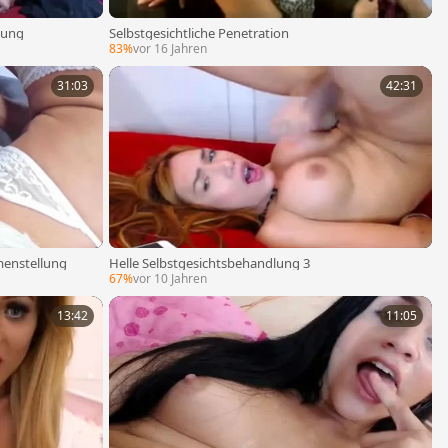
lung
Selbstgesichtliche Penetration
83%
vor 16 Jahren
31:03
42:31
menstellung
Helle Selbstgesichtsbehandlung 3
67%
vor 10 Jahren
13:42
11:05