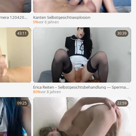
kamera 1204202
Kanten Selbstgesichtsexplosion
0%
vor 6 Jahren
43:11
30:39
Erica Reiten – Selbstgesichtsbehandlung — Sperma-
Megakompilierung
80%
vor 8 Jahren
09:25
22:59