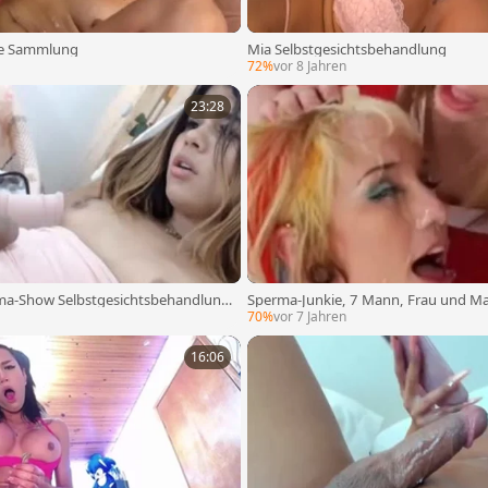
che Sammlung
Mia Selbstgesichtsbehandlung
72%
vor 8 Jahren
23:28
ma-Show Selbstgesichtsbehandlung
Sperma-Junkie, 7 Mann, Frau und Ma
htshemale Paare erweitert
70%
vor 7 Jahren
16:06