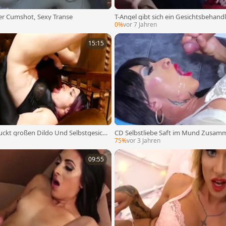
her Cumshot, Sexy Transe
T-Angel gibt sich ein Gesichtsbehand
0%
vor 7 Jahren
15:15
ßen Dildo Und Selbstgesich
CD Selbstliebe Saft im Mund Zusam
75%
vor 3 Jahren
09:55