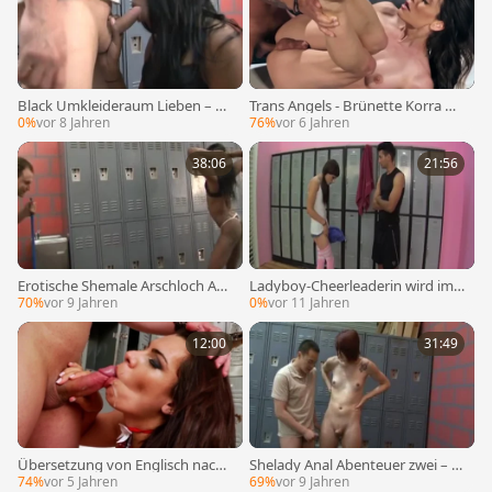
Black Umkleideraum Lieben – Ul
Trans Angels - Brünette Korra De
tima
l Rio Cumshot
0%
vor 8 Jahren
76%
vor 6 Jahren
38:06
21:56
Erotische Shemale Arschloch Anb
Ladyboy-Cheerleaderin wird im
etung – Szene 4
Umkleideraum gefickt
70%
vor 9 Jahren
0%
vor 11 Jahren
12:00
31:49
Übersetzung von Englisch nach
Shelady Anal Abenteuer zwei – Sz
Deutsch:
ene 3
74%
vor 5 Jahren
69%
vor 9 Jahren