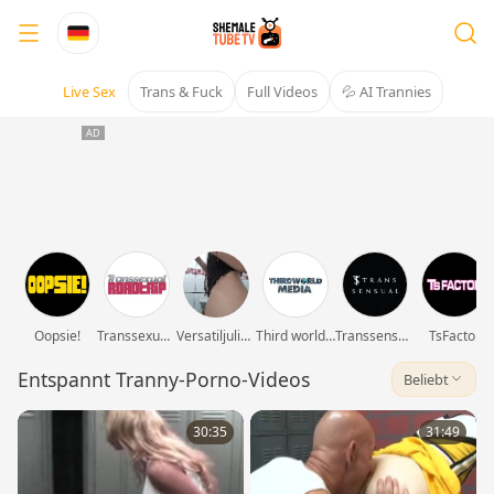
Live Sex
Trans & Fuck
Full Videos
💦 AI Trannies
Oopsie!
Transsexual Roadtrip
Versatiljulinha_
Third world media movies
Transsensual
TsFactor
Entspannt Tranny-Porno-Videos
Beliebt
30:35
31:49