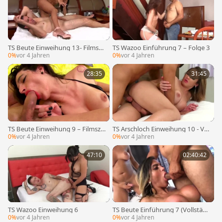
TS Beute Einweihung 13- Filmsze
TS Wazoo Einführung 7 – Folge 3
ne zwei
0%
vor 4 Jahren
0%
vor 4 Jahren
28:35
31:45
TS Beute Einweihung 9 – Filmsze
TS Arschloch Einweihung 10 - Vid
ne 1
eo 1
0%
vor 4 Jahren
0%
vor 4 Jahren
47:10
02:40:42
TS Wazoo Einweihung 6
TS Beute Einführung 7 (Vollstän
diger Clip – Originale Version)
0%
vor 4 Jahren
0%
vor 4 Jahren