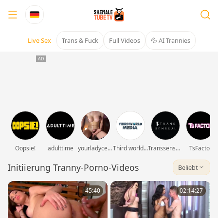
Live Sex
Trans & Fuck
Full Videos
💦 AI Trannies
Oopsie!
adulttime
yourladycess_
Third world media movies
Transsensual
TsFactor
Initiierung Tranny-Porno-Videos
Beliebt
45:40
02:14:27