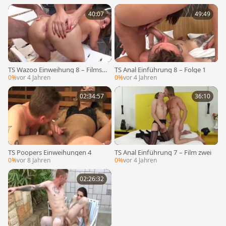
40:07
49:49
TS Wazoo Einweihung 8 – Filmsz
TS Anal Einführung 8 – Folge 1
ene drei
0%
vor 4 Jahren
0%
vor 4 Jahren
02:34:57
36:10
TS Poopers Einweihungen 4
TS Anal Einführung 7 – Film zwei
0%
vor 8 Jahren
0%
vor 4 Jahren
02:26:32