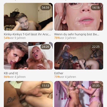
54:59
14:18
Kinky-Kinkys T-Girl lässt ihr Arsch
Wenn du sehr hungrig bist Bewe
loch von ihrem Freund essen
ise das Du Motiviation schlucken
54%
vor 9 Jahren
78%
vor 3 Jahren
kannst
24:26
22:25
KB und VJ
Esther
86%
vor 4 Jahren
79%
vor 4 Jahren
11:13
31:35