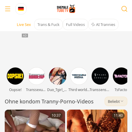
Live Sex
Trans & Fuck
Full Videos
💦 AI Trannies
Oopsie!
Transsexual Roadtrip
Duo_Tgirl_Straight
Third world media movies
Transsensual
TsFactor
Ohne kondom Tranny-Porno-Videos
Beliebt
10:37
11:40