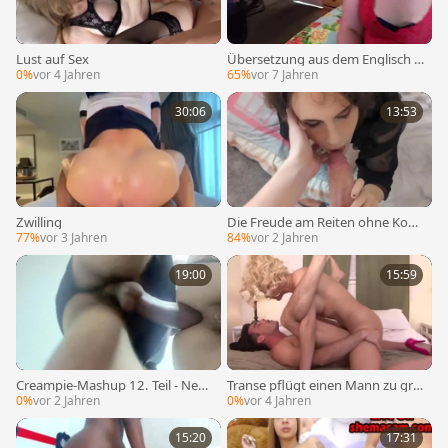
Lust auf Sex
Übersetzung aus dem Englisch i
n das Deutsch:
0%
vor 4 Jahren
65%
vor 7 Jahren
30:06
13:53
Zwilling
Die Freude am Reiten ohne Kond
om mit deiner Lieblings-Transe
77%
vor 3 Jahren
84%
vor 2 Jahren
19:00
15:59
Creampie-Mashup 12. Teil - Neuv
Transe pflügt einen Mann zu gro
eröffentlichung
ß O
0%
vor 2 Jahren
0%
vor 4 Jahren
15:20
17:31