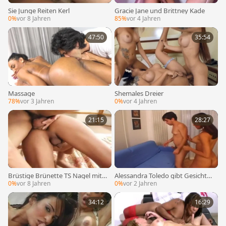
Sie Junge Reiten Kerl
Gracie Jane und Brittney Kade
0%
vor 8 Jahren
85%
vor 4 Jahren
47:50
35:54
Massage
Shemales Dreier
78%
vor 3 Jahren
0%
vor 4 Jahren
21:15
28:27
Brüstige Brünette TS Nagel mit T
Alessandra Toledo gibt Gesichtsb
een ohne Sattel
ehandlung
0%
vor 8 Jahren
0%
vor 2 Jahren
34:12
16:29