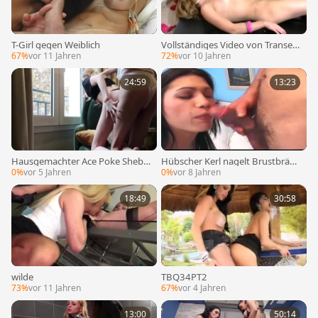
T-Girl gegen Weiblich
Vollständiges Video von Transen,
die Schwänze in 69 verschlingt u
67%
vor 11 Jahren
72%
vor 10 Jahren
nd Arschlöcher nagelt
24:59
13:23
Hausgemachter Ace Poke Shebo
Hübscher Kerl nagelt Brustbräun
y mit Gal.
e Haar ohne Schutz
0%
vor 5 Jahren
0%
vor 8 Jahren
18:49
30:58
wilde
TBQ34PT2
73%
vor 11 Jahren
67%
vor 4 Jahren
13:00
50:14