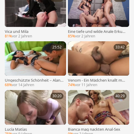
Vica und Mila
Eine tiefe und wilde Anale Erkun
dung
81%
vor 2 Jahren
85%
vor 2 Jahren
25:52
33:42
Ungeschützte Schönheit – Alana
Venom - Ein Mädchen knallt mei
Miale
nen Mann – Szene 4
68%
vor 14 Jahren
74%
vor 11 Jahren
30:20
40:29
Lucía Matías
Bianca mag nackten Anal-Sex
75%
vor 9 Jahren
0%
vor 2 Jahren