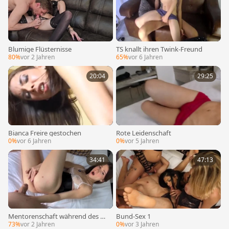
Blumige Flüsternisse
TS knallt ihren Twink-Freund
80%
vor 2 Jahren
65%
vor 6 Jahren
20:04
29:25
Bianca Freire gestochen
Rote Leidenschaft
0%
vor 6 Jahren
0%
vor 5 Jahren
34:41
47:13
Mentorenschaft während des Be
Bund-Sex 1
währungsprozesses
73%
vor 2 Jahren
0%
vor 3 Jahren