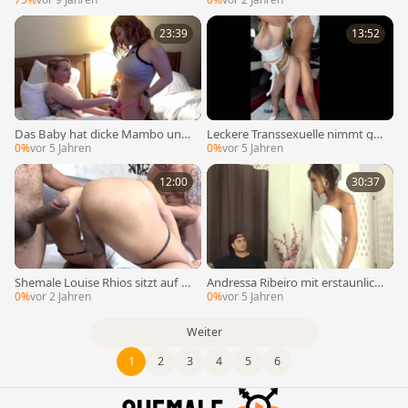
23:39
13:52
Das Baby hat dicke Mambo und
Leckere Transsexuelle nimmt gro
einen dicken 10- Pfunderschwan
ßen schwarze Schwanz in der Öff
0%
vor 5 Jahren
0%
vor 5 Jahren
z
entlichkeit
12:00
30:37
Shemale Louise Rhios sitzt auf all
Andressa Ribeiro mit erstaunlich
en Vieren, um Ramrods in Arsch
em Körper und großem Penis kn
0%
vor 2 Jahren
0%
vor 5 Jahren
und Gesichtsloch zu nehmen
allt einen Twink
Weiter
1
2
3
4
5
6