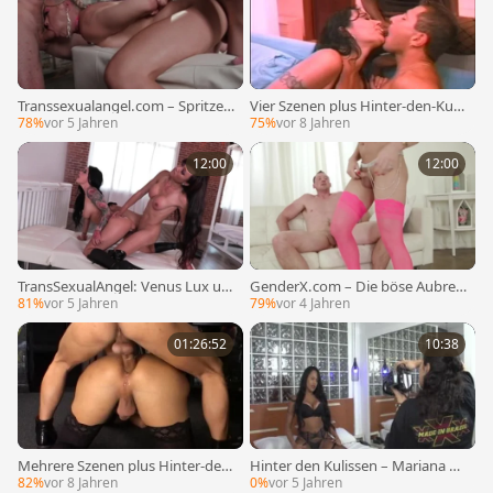
Transsexualangel.com – Spritze
Vier Szenen plus Hinter-den-Kulis
mit der Brünetten Aubrey Kate i
sen-Szenen!
78%
vor 5 Jahren
75%
vor 8 Jahren
n Hauptrolle
12:00
12:00
TransSexualAngel: Venus Lux un
GenderX.com – Die böse Aubrey
d Pornostar Katrina Jade Arsch g
Kate geht für guten Fick nach Pa
81%
vor 5 Jahren
79%
vor 4 Jahren
efickt
ris
01:26:52
10:38
Mehrere Szenen plus Hinter-den-
Hinter den Kulissen – Mariana Ri
Kulissen-Szenen!
os
82%
vor 8 Jahren
0%
vor 5 Jahren