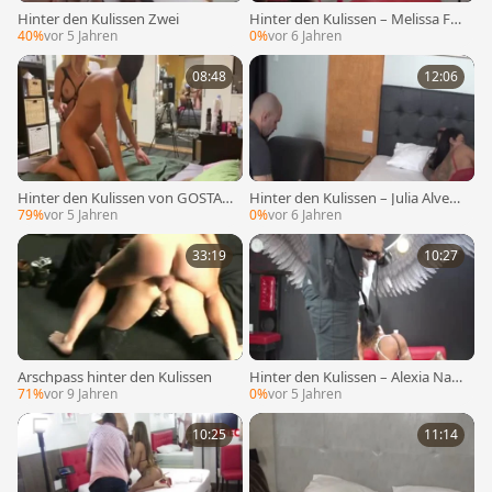
Hinter den Kulissen Zwei
Hinter den Kulissen – Melissa Fo
x, Regie von Taskmaster Garcia
40%
vor 5 Jahren
0%
vor 6 Jahren
08:48
12:06
Hinter den Kulissen von GOSTA?
Hinter den Kulissen – Julia Alves
Schau dir alles an, was hier auf m
und Corporalista Garcia
79%
vor 5 Jahren
0%
vor 6 Jahren
einem Kanal kostenlos gelaufen i
st. Der vollständige Film der Hur
e befindet sich in Red!
33:19
10:27
Arschpass hinter den Kulissen
Hinter den Kulissen – Alexia Naza
rio
71%
vor 9 Jahren
0%
vor 5 Jahren
10:25
11:14