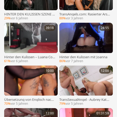
HINTER DEN KULISSEN SZENE B
TransAngels.com: Rasierter Arsc
TS
h von Masin Knox fickt im Kleid
29%
vor 6 Jahren
88%
vor 3 Jahren
39:18
24:55
Hinter den Kulissen – Luana Cost
Hinter den Kulissen mit Joanna
a, Regie von Dom Garcia
61%
vor 6 Jahren
86%
vor 7 Jahren
10:00
12:00
Übersetzung von Englisch nach
TransSexualAngel - Aubrey Kate
Deutsch:
Hardcore-Dreier-Szene
70%
vor 5 Jahren
79%
vor 5 Jahren
12:00
01:31:59