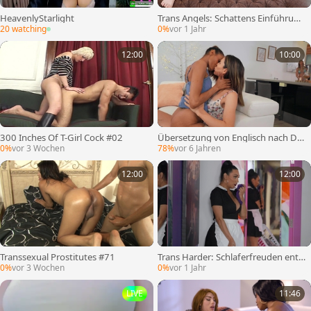
HeavenlyStarlight
Trans Angels: Schattens Einführung
in die Transgirl-Welt
20 watching
0%
vor 1 Jahr
12:00
10:00
300 Inches Of T-Girl Cock #02
Übersetzung von Englisch nach De
utsch:
0%
vor 3 Wochen
78%
vor 6 Jahren
12:00
12:00
Transsexual Prostitutes #71
Trans Harder: Schlaferfreuden entf
esselt
0%
vor 3 Wochen
0%
vor 1 Jahr
LIVE
11:46