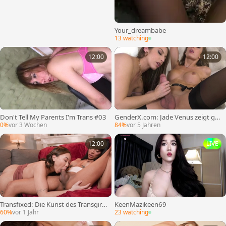
Your_dreambabe
13 watching
12:00
12:00
Don't Tell My Parents I'm Trans #03
GenderX.com: Jade Venus zeigt gro
ßen Schwanz
0%
vor 3 Wochen
84%
vor 5 Jahren
12:00
LIVE
Transfixed: Die Kunst des Transgirl-
KeenMazikeen69
Teilens
60%
vor 1 Jahr
23 watching