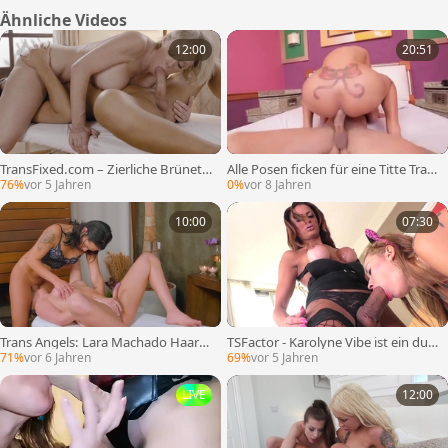
Ähnliche Videos
12:00
20:51
TransFixed.com – Zierliche Brünett
Alle Posen ficken für eine Titte Tran
e Khloe Kay bekommt einen harten
ssexuelle
76%
vor 5 Jahren
0%
vor 8 Jahren
Abspritzen
10:00
07:30
Trans Angels: Lara Machado Haare
TSFactor - Karolyne Vibe ist ein durc
ziehen
hstochenes Babe
71%
vor 6 Jahren
69%
vor 5 Jahren
LIVE
12:00