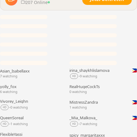
207 Online
irina_shaykhlislamova
Asian_Isabellaxx
LIVE
LIVE
7 watching
9 watching
•
HD
yolly_fox
RealHugeCockTs
LIVE
LIVE
6 watching
0 watching
Vivorey_Leighn
MistressZandra
LIVE
LIVE
0 watching
1 watching
•
HD
QueenSoreal
_Mia_Malkova_
LIVE
LIVE
1 watching
7 watching
•
•
HD
HD
FlexibleYassi
spicy_margaritaxxx
LIVE
LIVE