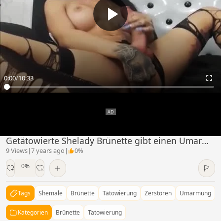
0:00
/
10:33
Getätowierte Shelady Brünette gibt einen Umarmung
9 Views
|
7 years ago
|
0%
0%
Tags
Shemale
Brünette
Tätowierung
Zerstören
Umarmung
Kategorien
Brünette
Tätowierung