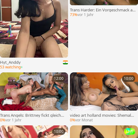
Trans Harder: Ein Vorgeschmack au
f das Paradies für Nicoly
73%
vor 1 Jahr
Hyt_Anddy
53 watching
12:00
10:00
Trans Angels: Brittney fickt gleichze
video art holland movies: Shemales
itig das Gesicht von Leilani
Geheimnisse enthüllt
0%
vor 1 Jahr
0%
vor Monat
10:00
LIVE