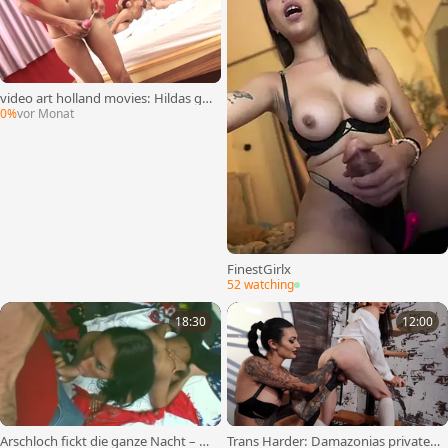
video art holland movies: Hildas gr
oße Ladung Überraschung
0%
vor Monat
FinestGirlx
52 watching
18:30
12:00
Arschloch fickt die ganze Nacht – T
Trans Harder: Damazonias private S