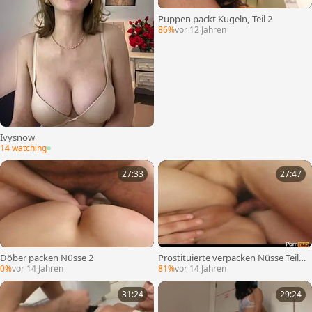
Puppen packt Kugeln, Teil 2
86%
vor 12 Jahren
Ivysnow
14 watching
27:33
27:47
Döber packen Nüsse 2
Prostituierte verpacken Nüsse Teil 2
3 Szene
0%
vor 14 Jahren
81%
vor 14 Jahren
31:24
29:24