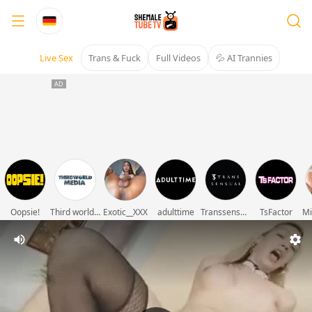
Live Sex
Trans & Fuck
Full Videos
💦 AI Trannies
Oopsie!
Third world media movies
Exotic__XXX
adulttime
Transsensual
TsFactor
Mi