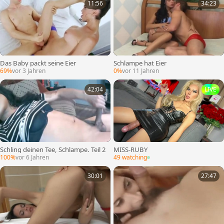
11:56
34:23
Das Baby packt seine Eier
Schlampe hat Eier
69%
vor 3 Jahren
0%
vor 11 Jahren
42:04
LIVE
Schling deinen Tee, Schlampe. Teil 2
MISS-RUBY
100%
vor 6 Jahren
49 watching
30:01
27:47