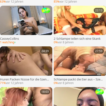
1
ei – Szene 2
63%
vor 12 Jahren
85%
vor 12 Jahren
LIVE
22:13
CasseyCollins
2 Schlampe teilen sich eine Skank
1 watching
0%
vor 8 Jahren
24:39
27:59
Huren Packen Nüsse für die Szene
Schlampe packt die Eier aus – Szene
2 4
1
71%
vor 12 Jahren
0%
vor 8 Jahren
18:03
LIVE