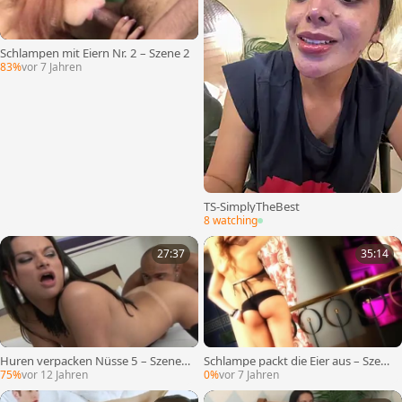
Schlampen mit Eiern Nr. 2 – Szene 2
83%
vor 7 Jahren
TS-SimplyTheBest
8 watching
27:37
35:14
Huren verpacken Nüsse 5 – Szene1
Schlampe packt die Eier aus – Szene
–Platin X
zwei
75%
vor 12 Jahren
0%
vor 7 Jahren