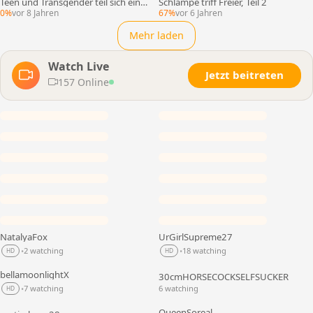
Teen und Transgender teil sich eine
Schlampe triff Freier, Teil 2
Schlampe
0%
vor 8 Jahren
67%
vor 6 Jahren
Mehr laden
Watch Live
Jetzt beitreten
157 Online
NatalyaFox
UrGirlSupreme27
LIVE
LIVE
2 watching
18 watching
•
•
HD
HD
bellamoonlightX
30cmHORSECOCKSELFSUCKER
LIVE
LIVE
7 watching
6 watching
•
HD
QueenSoreal