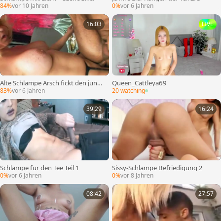
84%
vor 10 Jahren
0%
vor 6 Jahren
16:03
LIVE
Alte Schlampe Arsch fickt den junge
Queen_Cattleya69
n Musiker – Teil 2
83%
vor 6 Jahren
20 watching
39:29
16:24
Schlampe für den Tee Teil 1
Sissy-Schlampe Befriedigung 2
0%
vor 6 Jahren
0%
vor 8 Jahren
08:42
27:57