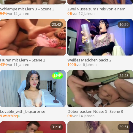
Schlampe mit Eiern 3 – Szene 3
Zwei Nüsse zum Preis von einem
94%
vor 12 Jahren
0%
vor 12 Jahren
23:42
10:29
Huren mit Eiern – Szene 2
Weißes Mädchen packt 2
43%
vor 11 Jahren
100%
vor 6 Jahren
LIVE
25:48
Lovable_with_bigsurprise
Döber packen Nüsse 5. Szene 3
9 watching
0%
vor 14 Jahren
31:16
39:51