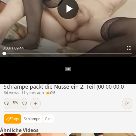
0:00
/
1:09:44
Schlampe packt die Nüsse ein 2. Teil (00 00 00.0
64 Views
|
11 years ago
|
0%
0%
Tags
Schlampe
Eier
Ähnliche Videos