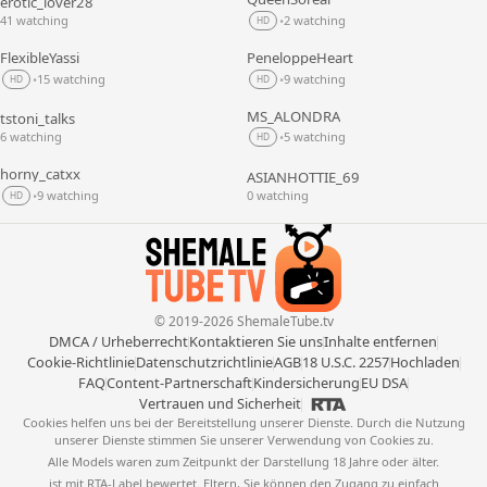
erotic_lover28
LIVE
LIVE
41 watching
2 watching
•
HD
FlexibleYassi
PeneloppeHeart
LIVE
LIVE
15 watching
9 watching
•
•
HD
HD
MS_ALONDRA
tstoni_talks
LIVE
LIVE
6 watching
5 watching
•
HD
horny_catxx
ASIANHOTTIE_69
LIVE
LIVE
9 watching
0 watching
•
HD
© 2019-2026 ShemaleTube.tv
DMCA / Urheberrecht
Kontaktieren Sie uns
Inhalte entfernen
Cookie-Richtlinie
Datenschutzrichtlinie
AGB
18 U.S.C. 2257
Hochladen
FAQ
Content-Partnerschaft
Kindersicherung
EU DSA
Vertrauen und Sicherheit
Cookies helfen uns bei der Bereitstellung unserer Dienste. Durch die Nutzung
unserer Dienste stimmen Sie unserer Verwendung von Cookies zu.
Alle Models waren zum Zeitpunkt der Darstellung 18 Jahre oder älter.
ist mit RTA-Label bewertet. Eltern, Sie können den Zugang zu einfach