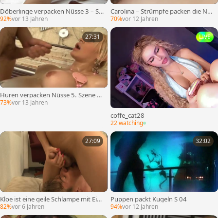
Döberlinge verpacken Nüsse 3 – Sz
Carolina – Strümpfe packen die Nüs
ene 1
se ein
92%
vor 13 Jahren
70%
vor 12 Jahren
27:31
LIVE
Huren verpacken Nüsse 5. Szene z
wei
73%
vor 13 Jahren
coffe_cat28
22 watching
27:09
32:02
Kloe ist eine geile Schlampe mit Eier
Puppen packt Kugeln S 04
n
82%
vor 6 Jahren
94%
vor 12 Jahren