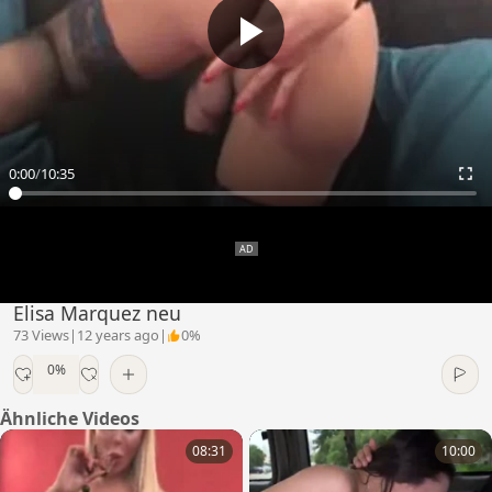
0:00
/
10:35
Elisa Marquez neu
73 Views
|
12 years ago
|
0%
0%
Ähnliche Videos
08:31
10:00