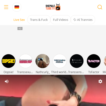
Live Sex
Trans & Fuck
Full Videos
💦 AI Trannies
Oopsie!
Transsexual Roadtrip
Nathcurly_
Third world media movies
Transsensual
TsFactor
Mi