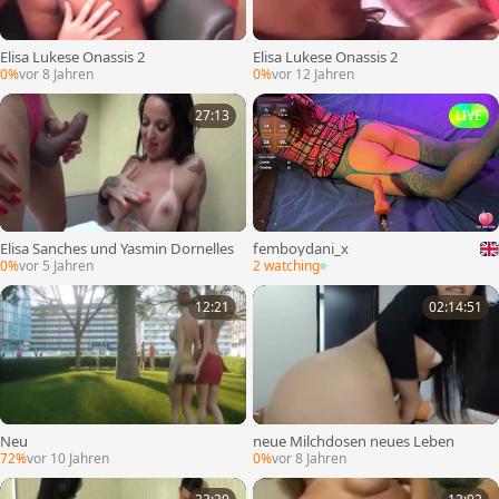
Elisa Lukese Onassis 2
Elisa Lukese Onassis 2
0%
vor 8 Jahren
0%
vor 12 Jahren
27:13
LIVE
Elisa Sanches und Yasmin Dornelles
femboydani_x
0%
vor 5 Jahren
2 watching
12:21
02:14:51
Neu
neue Milchdosen neues Leben
72%
vor 10 Jahren
0%
vor 8 Jahren