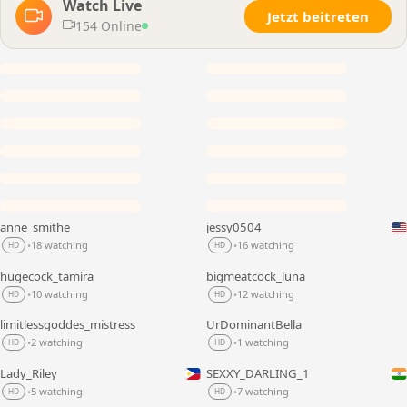
Watch Live
Jetzt beitreten
154 Online
anne_smithe
jessy0504
LIVE
LIVE
18 watching
16 watching
•
•
HD
HD
hugecock_tamira
bigmeatcock_luna
LIVE
LIVE
10 watching
12 watching
•
•
HD
HD
limitlessgoddes_mistress
UrDominantBella
LIVE
LIVE
2 watching
1 watching
•
•
HD
HD
Lady_Riley
SEXXY_DARLING_1
LIVE
LIVE
5 watching
7 watching
•
•
HD
HD