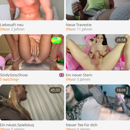
Liebesaft neu
Neue Travestie
0%
vor 2 Jahren
0%
vor 11 Jahren
LIVE
26:58
SindySissyShow
Ein neuer Stern
5 watching
0%
vor 5 Jahren
45:33
16:08
Ein neues Spielzeug
Neuer Tee für dich
0%
vor 5 Jahren
0%
vor 6 Jahren