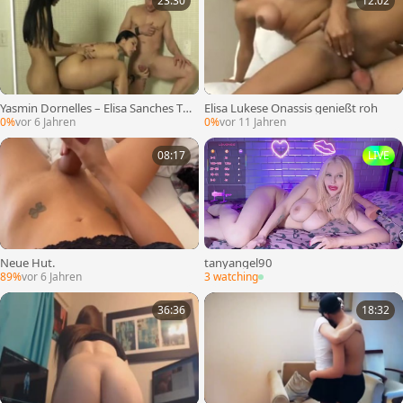
23:30
12:02
Yasmin Dornelles – Elisa Sanches Tri
Elisa Lukese Onassis genießt roh
o
0%
vor 6 Jahren
0%
vor 11 Jahren
08:17
LIVE
Neue Hut.
tanyangel90
89%
vor 6 Jahren
3 watching
36:36
18:32