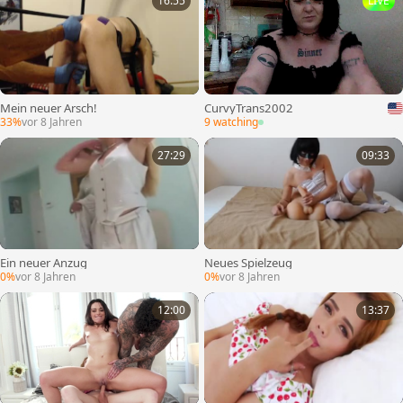
16:55
LIVE
Mein neuer Arsch!
CurvyTrans2002
33%
vor 8 Jahren
9 watching
27:29
09:33
Ein neuer Anzug
Neues Spielzeug
0%
vor 8 Jahren
0%
vor 8 Jahren
12:00
13:37