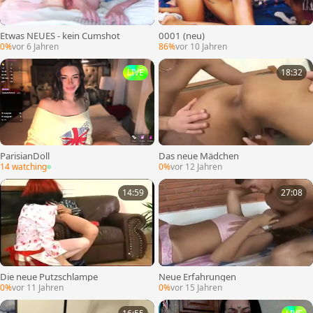
Etwas NEUES - kein Cumshot
0001 (neu)
0%
vor 6 Jahren
86%
vor 10 Jahren
LIVE
18:32
ParisianDoll
Das neue Mädchen
14 watching
0%
vor 12 Jahren
14:59
27:08
Die neue Putzschlampe
Neue Erfahrungen
0%
vor 11 Jahren
0%
vor 15 Jahren