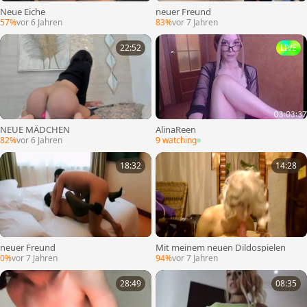
Neue Eiche
neuer Freund
57%
vor 6 Jahren
83%
vor 7 Jahren
22:52
LIVE
NEUE MÄDCHEN
AlinaReen
82%
vor 6 Jahren
9 watching
18:32
14:28
neuer Freund
Mit meinem neuen Dildospielen
0%
vor 7 Jahren
94%
vor 7 Jahren
28:49
08:35