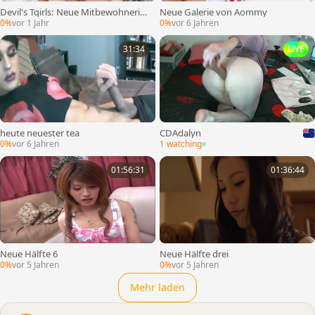
Devil's Tgirls: Neue Mitbewohnerin.
Neue Galerie von Aommy
Neues Erlebnis.
0%
vor 1 Jahr
0%
vor 6 Jahren
31:34
LIVE
heute neuester tea
CDAdalyn
0%
vor 6 Jahren
1 watching
01:56:31
01:36:44
Neue Hälfte 6
Neue Hälfte drei
0%
vor 5 Jahren
0%
vor 5 Jahren
Mehr laden