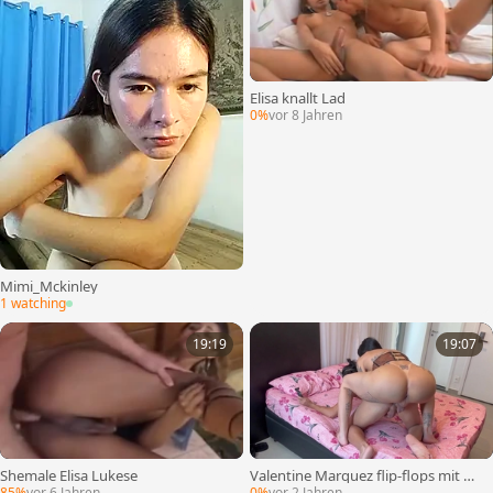
Elisa knallt Lad
0%
vor 8 Jahren
Mimi_Mckinley
1 watching
19:19
19:07
Shemale Elisa Lukese
Valentine Marquez flip-flops mit He
rrn Bunch
85%
vor 6 Jahren
0%
vor 2 Jahren