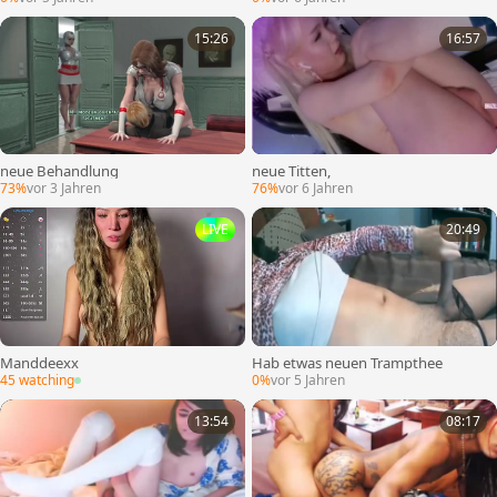
15:26
16:57
neue Behandlung
neue Titten,
73%
vor 3 Jahren
76%
vor 6 Jahren
LIVE
20:49
Manddeexx
Hab etwas neuen Trampthee
45 watching
0%
vor 5 Jahren
13:54
08:17