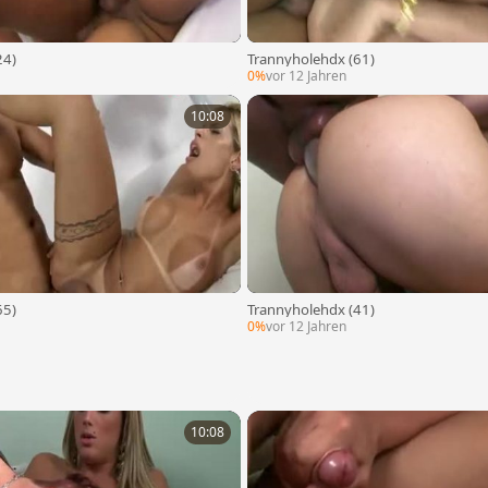
24)
Trannyholehdx (61)
0%
vor 12 Jahren
10:08
65)
Trannyholehdx (41)
0%
vor 12 Jahren
10:08