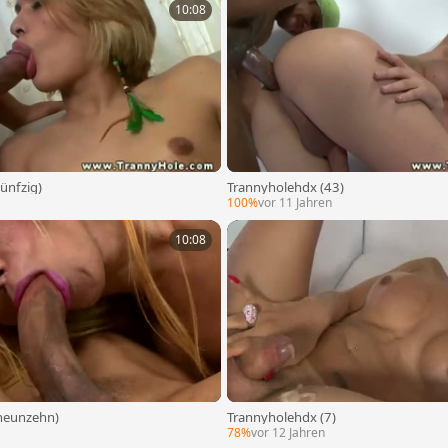
10:08
ünfzig)
Trannyholehdx (43)
100%
vor 11 Jahren
10:08
neunzehn)
Trannyholehdx (7)
78%
vor 12 Jahren