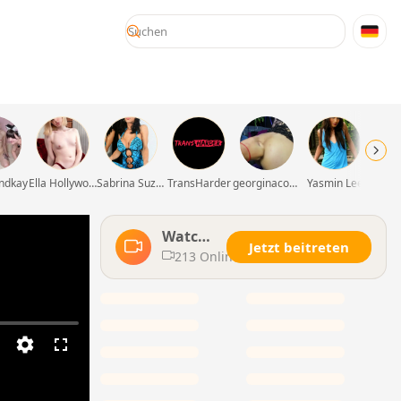
ndkay
Ella Hollywood
Sabrina Suzuki
TransHarder
georginacouple_hardsex
Yasmin Lee
Watch L
Jetzt beitreten
ive
213 Online