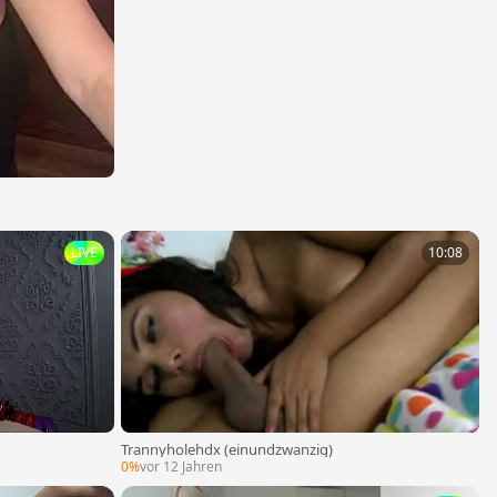
LIVE
10:08
Trannyholehdx (einundzwanzig)
0%
vor 12 Jahren