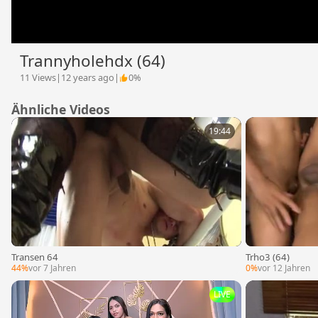
Trannyholehdx (64)
11 Views
|
12 years ago
|
0%
Ähnliche Videos
19:44
Transen 64
Trho3 (64)
44%
vor 7 Jahren
0%
vor 12 Jahren
LIVE