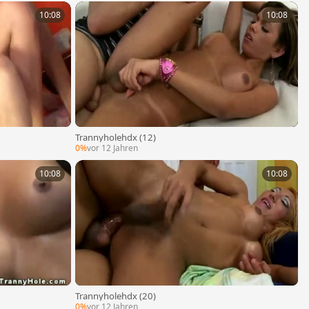
10:08
10:08
Trannyholehdx (12)
0%
vor 12 Jahren
10:08
10:08
Trannyholehdx (20)
0%
vor 12 Jahren