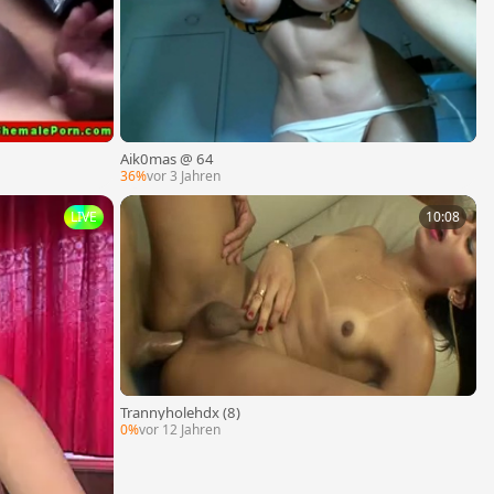
Aik0mas @ 64
36%
vor 3 Jahren
LIVE
10:08
Trannyholehdx (8)
0%
vor 12 Jahren