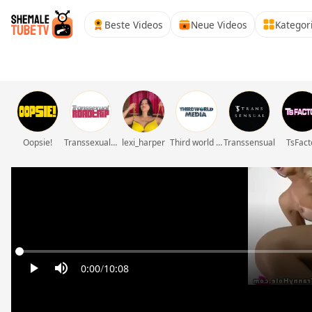
Beste Videos
Neue Videos
Kategor
Oopsie!
Transsexual Roadtrip
lexi_harper
Third world media movies
Transsensual
TsFact
0:00
/
10:08