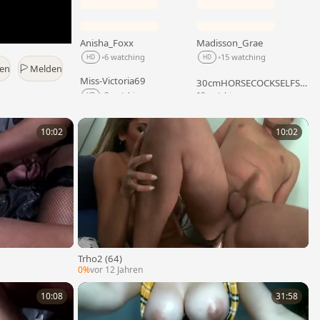
Anisha_Foxx
Madisson_Grae
LIVE
LIVE
6 watching
15 watching
•
•
HD
HD
gen
Melden
Miss-Victoria69
30cmHORSECOCKSELFSU
LIVE
LIVE
CKER
8 watching
10 watching
•
HD
AudreyBerryxx
Tyne_foxx
LIVE
LIVE
10:02
10:02
2 watching
4 watching
•
NEW
HD
bella_maxwel
GorgeousHotCum
LIVE
LIVE
7 watching
4 watching
•
HD
juliettebarbie
kendall_cruz
LIVE
LIVE
2 watching
13 watching
•
NEW
HD
MissBlair_conklin
Pretty_jamaica
LIVE
LIVE
13 watching
1 watching
•
HD
NEW
Trho2 (64)
0%
vor 12 Jahren
10:08
31:58