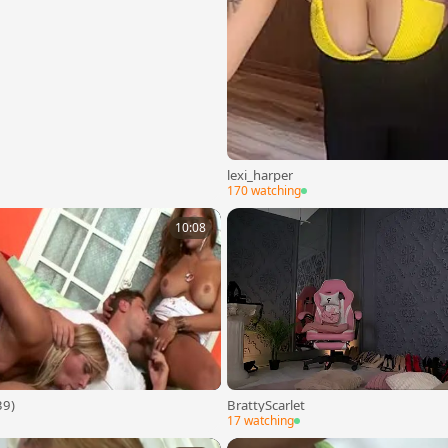
lexi_harper
170 watching
10:08
39)
BrattyScarlet
17 watching