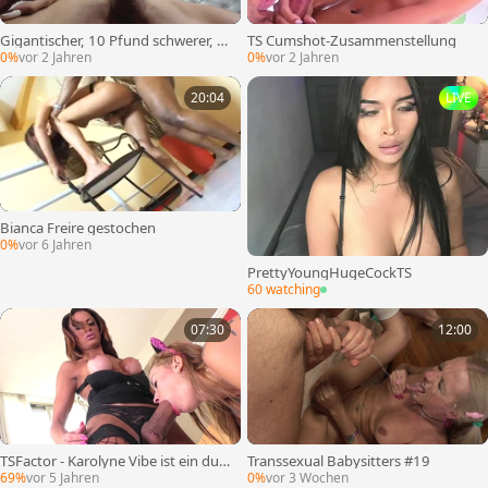
Gigantischer, 10 Pfund schwerer, ri
TS Cumshot-Zusammenstellung
esiger Kolumbier spritzt reichlich au
0%
vor 2 Jahren
0%
vor 2 Jahren
f ihren Schoß
20:04
LIVE
Bianca Freire gestochen
0%
vor 6 Jahren
PrettyYoungHugeCockTS
60 watching
07:30
12:00
TSFactor - Karolyne Vibe ist ein durc
Transsexual Babysitters #19
hstochenes Babe
69%
vor 5 Jahren
0%
vor 3 Wochen