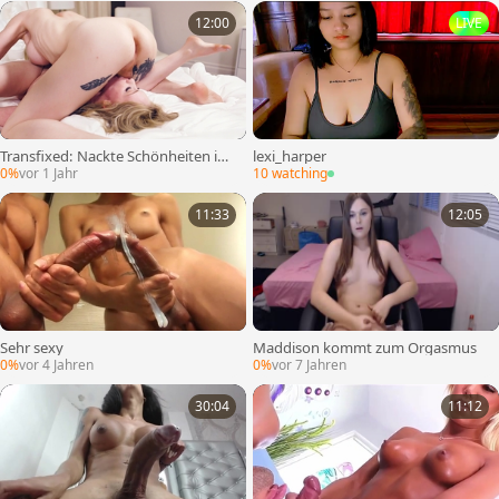
12:00
LIVE
Transfixed: Nackte Schönheiten im
lexi_harper
Badehaus
0%
vor 1 Jahr
10 watching
11:33
12:05
Sehr sexy
Maddison kommt zum Orgasmus
0%
vor 4 Jahren
0%
vor 7 Jahren
30:04
11:12