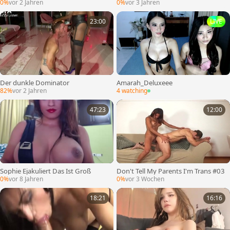
0%
vor 2 Jahren
0%
vor 3 Jahren
23:00
LIVE
Der dunkle Dominator
Amarah_Deluxeee
82%
vor 2 Jahren
4 watching
47:23
12:00
Sophie Ejakuliert Das Ist Groß
Don't Tell My Parents I'm Trans #03
0%
vor 8 Jahren
0%
vor 3 Wochen
18:21
16:16