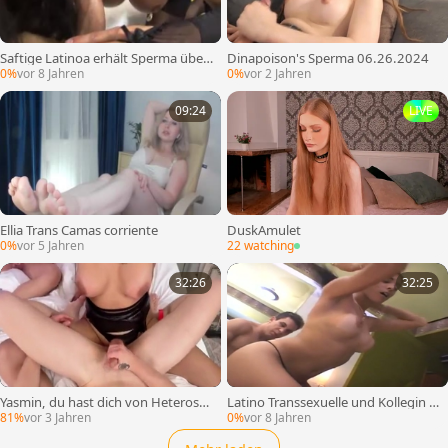
Saftige Latinoa erhält Sperma über
Dinapoison's Sperma 06.26.2024
all auf ihrem Körper
0%
vor 8 Jahren
0%
vor 2 Jahren
09:24
LIVE
Ellia Trans Camas corriente
DuskAmulet
0%
vor 5 Jahren
22 watching
32:26
32:25
Yasmin, du hast dich von Heterosex
Latino Transsexuelle und Kollegin h
uell in einen schwulen Mann verwa
aben großartigen Sex
81%
vor 3 Jahren
0%
vor 8 Jahren
ndelt! Für immer!!!