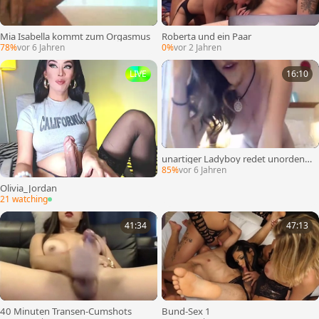
Mia Isabella kommt zum Orgasmus
Roberta und ein Paar
78%
vor 6 Jahren
0%
vor 2 Jahren
LIVE
16:10
unartiger Ladyboy redet unordentli
ch und kommt groß
85%
vor 6 Jahren
Olivia_Jordan
21 watching
41:34
47:13
40 Minuten Transen-Cumshots
Bund-Sex 1