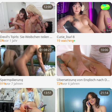
12:00
LIVE
Devil's Tgirls: Sie-Weibchen teilen kl
Cutie_lisa18
ebrige Geheimnisse
0%
vor 1 Jahr
19 watching
01:08:27
10:00
Spermpilierung
Übersetzung von Englisch nach De
utsch:
91%
vor 7 Jahren
72%
vor 6 Jahren
13:51
21:14