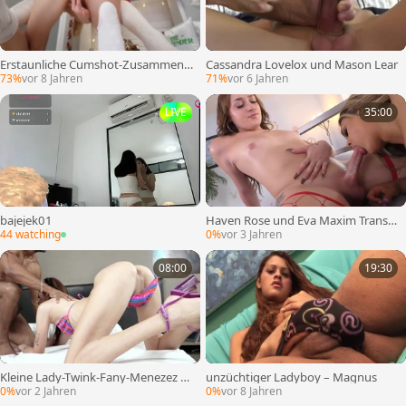
Erstaunliche Cumshot-Zusammens
Cassandra Lovelox und Mason Lear
tellung Dezember
73%
vor 8 Jahren
71%
vor 6 Jahren
LIVE
35:00
bajejek01
Haven Rose und Eva Maxim Transs
exuelle auf Transsexueller
44 watching
0%
vor 3 Jahren
08:00
19:30
Kleine Lady-Twink-Fany-Menezez re
unzüchtiger Ladyboy – Magnus
itet seinen großen dunklen Pflug
0%
vor 2 Jahren
0%
vor 8 Jahren