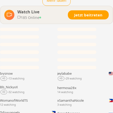
Mehr laden
Watch Live
Jetzt beitreten
185 Online
Ivysnow
jeylababe
LIVE
LIVE
13 watching
29 watching
•
•
HD
HD
Bb_NickyxX
hermosa28x
LIVE
LIVE
32 watching
14 watching
•
HD
WomanofWorldTS
xSamanthaNicole
LIVE
LIVE
12 watching
3 watching
Tsfoxyangelx