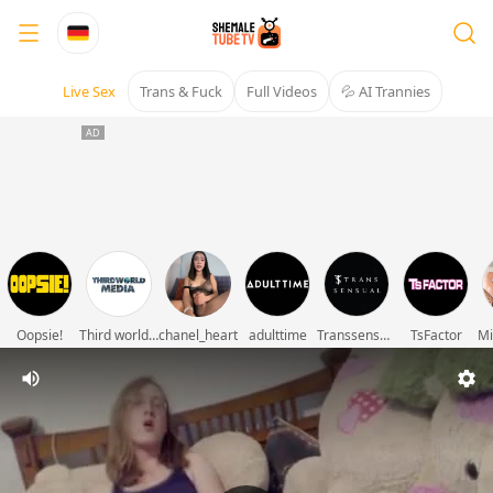
Live Sex
Trans & Fuck
Full Videos
💦 AI Trannies
Oopsie!
Third world media movies
chanel_heart
adulttime
Transsensual
TsFactor
Mi