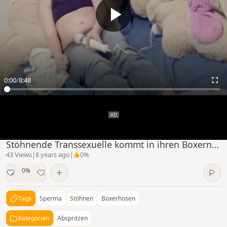
0:00
/
8:48
Stöhnende Transsexuelle kommt in ihren Boxern mit einem Vibrator zum Orgasmus
43 Views
|
8 years ago
|
0%
0%
Tags
Sperma
Stöhnen
Boxerhosen
Kategorien
Abspritzen