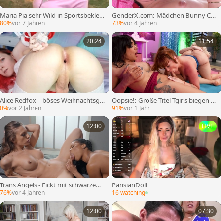
Maria Pia sehr Wild in Sportsbekleid
GenderX.com: Mädchen Bunny Col
ung
by Gonzo Deepthroat
80%
vor 7 Jahren
73%
vor 4 Jahren
20:24
11:54
Alice Redfox – böses Weihnachtsge
Oopsie!: Große Titel-Tgirls biegen u
schenk
nd dehnen sich
0%
vor 2 Jahren
91%
vor 1 Jahr
12:00
LIVE
Trans Angels - Fickt mit schwarzem
ParisianDoll
Schwanz, Jade Venus
76%
vor 4 Jahren
16 watching
12:00
07:30