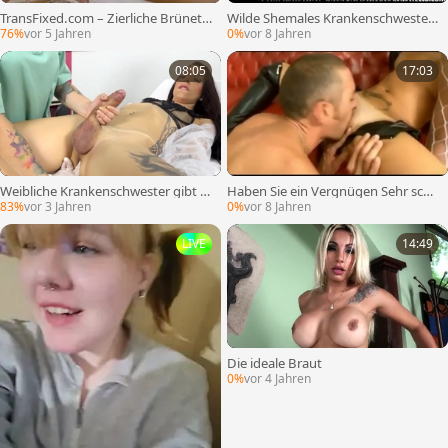
TransFixed.com – Zierliche Brünett
Wilde Shemales Krankenschwester
e Khloe Kay bekommt einen harten
n Wazoo Schlagen
76%
vor 5 Jahren
0%
vor 8 Jahren
Abspritzen
08:05
17:03
Weibliche Krankenschwester gibt h
Haben Sie ein Vergnügen Sehr sch
eißes T-Mädchen Sthefany Venturin
mutziges Trio
83%
vor 3 Jahren
0%
vor 8 Jahren
y einen bewundernswerten Koch, d
er wichst
LIVE
14:49
Die ideale Braut
0%
vor 4 Jahren