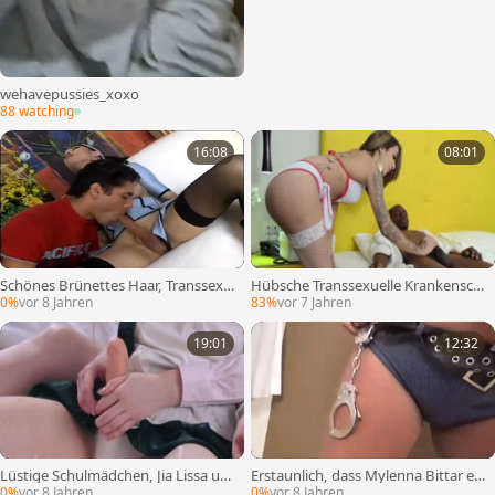
wehavepussies_xoxo
88 watching
16:08
08:01
Schönes Brünettes Haar, Transsexu
Hübsche Transsexuelle Krankensch
elle fickt einen Kerl
wester Vitoria Neves weitet ihre Wa
0%
vor 8 Jahren
83%
vor 7 Jahren
ngen für einen perfekten DAP
19:01
12:32
Lüstige Schulmädchen, Jia Lissa un
Erstaunlich, dass Mylenna Bittar ein
d ihre Freundin mit Strap-on Sex ha
e superliebe Polizistin ist
0%
vor 8 Jahren
0%
vor 8 Jahren