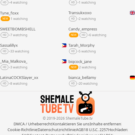
4 watching
1 watching
•
•
HD
HD
Transukxoxo
Tyne_foxx
LIVE
LIVE
1 watching
2 watching
•
NEW
HD
SWEETBOMBSHELL
Candy_empress
LIVE
LIVE
7 watching
6 watching
•
•
HD
NEW
HD
Sassalillyx
Tarah_Morphy
LIVE
LIVE
33 watching
5 watching
•
•
HD
HD
_Mia_Malkova_
bigcock_jane
LIVE
LIVE
3 watching
2 watching
•
HD
NEW
LatinaCOCKSlayer_xx
bianca_bellamy
LIVE
LIVE
8 watching
20 watching
•
•
HD
HD
© 2019-2026 ShemaleTube.tv
DMCA / Urheberrecht
Kontaktieren Sie uns
Inhalte entfernen
Cookie-Richtlinie
Datenschutzrichtlinie
AGB
18 U.S.C. 2257
Hochladen