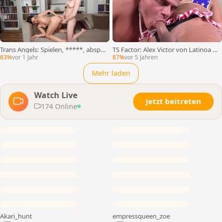
Trans Angels: Spielen, *****, abspri
TS Factor: Alex Victor von Latinoa B
tzen
ella Trix begleitet Fingersatz
83%
vor 1 Jahr
87%
vor 5 Jahren
Mehr laden
Watch Live
Jetzt beitreten
174 Online
Akari_hunt
empressqueen_zoe
LIVE
LIVE