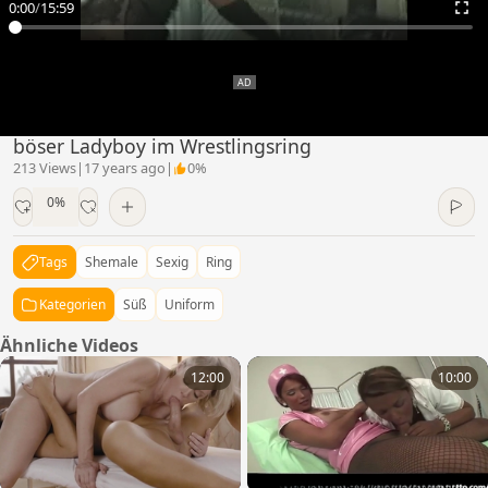
0:00
/
15:59
böser Ladyboy im Wrestlingsring
213 Views
|
17 years ago
|
0%
0%
Tags
Shemale
Sexig
Ring
Kategorien
Süß
Uniform
Ähnliche Videos
12:00
10:00