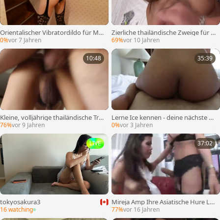
Orientalischer Vibratordildo für Mä
Zierliche thailändische Zweige für T
nner
eenager – Szene 1
0%
vor 7 Jahren
69%
vor 10 Jahren
10:48
35:39
Kleine, volljährige thailändische Tra
Lerne Ice kennen - deine nächste Fr
nsfrau reitet hart
eundin
76%
vor 9 Jahren
0%
vor 3 Jahren
LIVE
37:02
tokyosakura3
Mireja Amp Ihre Asiatische Hure La
dyboy-Porno Transen Sheboy -Porn
16 watching
77%
vor 16 Jahren
o Dame-Männer Ladyboy-Ladyboy