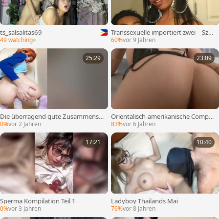
ts_salsalitas69
Transsexuelle importiert zwei – Sze
ne 1
49 watching
60%
vor 9 Jahren
25:29
23:09
Die überragend gute Zusammenst
Orientalisch-amerikanische Compac
ellung in der Welt 7
t Disc fickt weißen Jungen
0%
vor 2 Jahren
83%
vor 6 Jahren
17:21
10:40
Sperma Kompilation Teil 1
Ladyboy Thailands Mai
0%
vor 3 Jahren
76%
vor 8 Jahren