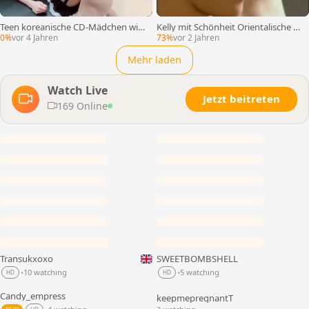
Teen koreanische CD-Mädchen wird
Kelly mit Schönheit Orientalische sc
gestochen
hönheit
0%
vor 4 Jahren
73%
vor 2 Jahren
Mehr laden
Watch Live
Jetzt beitreten
169 Online
Transukxoxo
SWEETBOMBSHELL
LIVE
LIVE
10 watching
5 watching
•
•
HD
HD
Candy_empress
keepmepregnantT
LIVE
LIVE