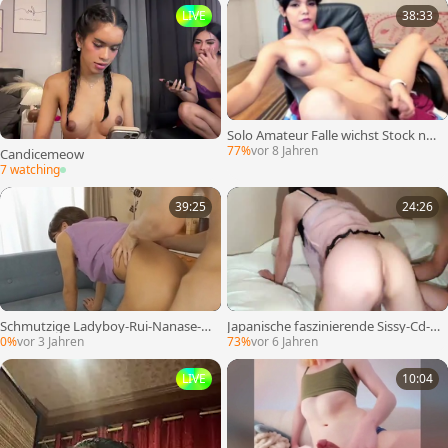
LIVE
38:33
Solo Amateur Falle wichst Stock nac
h Striptease
77%
vor 8 Jahren
Candicemeow
7 watching
39:25
24:26
Schmutzige Ladyboy-Rui-Nanase-D
Japanische faszinierende Sissy-Cd-F
irty-Nail-Szene, unzensierter Clip
rau
0%
vor 3 Jahren
73%
vor 6 Jahren
LIVE
10:04