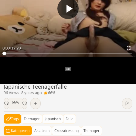
0:00
/
17:20
Japanische Teenagerfalle
96 Views
|
8 years ago
|
66%
66%
Tags
Teenager
Japanisch
Falle
Kategorien
Asiatisch
Crossdressing
Teenager