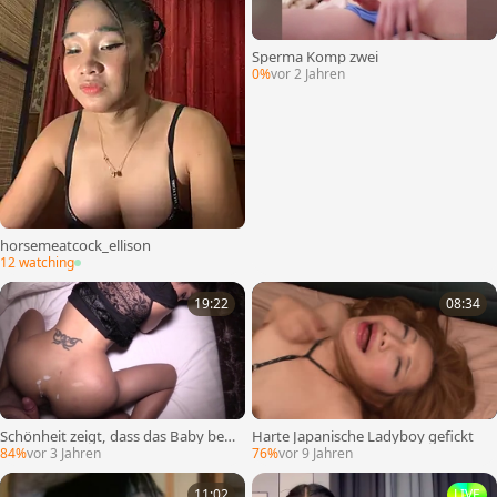
Sperma Komp zwei
0%
vor 2 Jahren
horsemeatcock_ellison
12 watching
19:22
08:34
Schönheit zeigt, dass das Baby ber
Harte Japanische Ladyboy gefickt
eit für ihre Hochzeit ist
84%
vor 3 Jahren
76%
vor 9 Jahren
11:02
LIVE