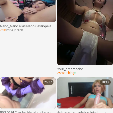
Nano_Nano alias Nano Cassiopeia
78%
vor 4 Jahren
Your_dreambabe
25 watching
26:37
10:17
[PCL019] Cosplay Nagel im Badezi
Aufgeregter Ladyboy lutscht und