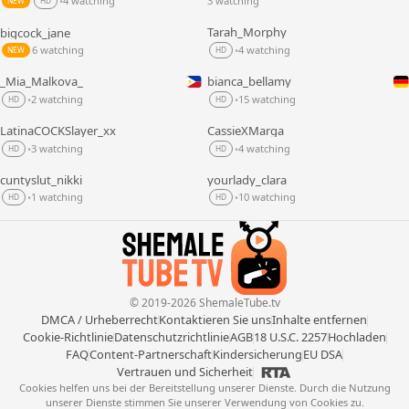
4 watching
3 watching
•
NEW
HD
Tarah_Morphy
bigcock_jane
LIVE
LIVE
6 watching
4 watching
•
NEW
HD
_Mia_Malkova_
bianca_bellamy
LIVE
LIVE
2 watching
15 watching
•
•
HD
HD
LatinaCOCKSlayer_xx
CassieXMarga
LIVE
LIVE
3 watching
4 watching
•
•
HD
HD
cuntyslut_nikki
yourlady_clara
LIVE
LIVE
1 watching
10 watching
•
•
HD
HD
© 2019-2026 ShemaleTube.tv
DMCA / Urheberrecht
Kontaktieren Sie uns
Inhalte entfernen
Cookie-Richtlinie
Datenschutzrichtlinie
AGB
18 U.S.C. 2257
Hochladen
FAQ
Content-Partnerschaft
Kindersicherung
EU DSA
Vertrauen und Sicherheit
Cookies helfen uns bei der Bereitstellung unserer Dienste. Durch die Nutzung
unserer Dienste stimmen Sie unserer Verwendung von Cookies zu.