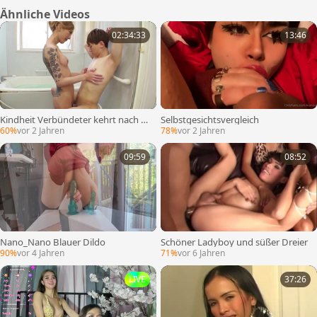
Ähnliche Videos
02:34:33
13:46
Kindheit Verbündeter kehrt nach d
Selbstgesichtsvergleich
er Umwandlung zurück
60%
vor 2 Jahren
78%
vor 2 Jahren
09:59
08:52
Nano_Nano Blauer Dildo
Schöner Ladyboy und süßer Dreier
90%
vor 4 Jahren
71%
vor 6 Jahren
LIVE
37:26