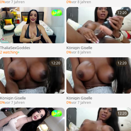
0%
vor 7 Jahren
0%
vor 8 Jahren
LIVE
12:20
ThaliaSexGoddes
Königin Giselle
2 watching
0%
vor 8 Jahren
12:20
12:20
Königin Giselle
Königin Giselle
0%
vor 7 Jahren
0%
vor 7 Jahren
LIVE
12:20