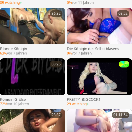
89 watching
0%
vor 11 Jahren
36:32
08:52
Blonde Königin
Die Königin des Selbstblasens
63%
vor 7 Jahren
0%
vor 7 Jahren
08:26
LIVE
Königin Größe
PRETTY_BIGCOCK1
72%
vor 10 Jahren
29 watching
23:37
01:11:54