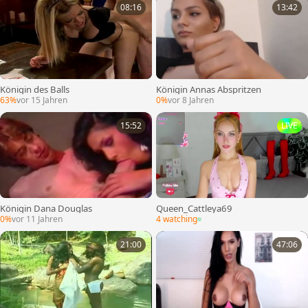
08:16
13:42
Königin des Balls
Königin Annas Abspritzen
63%
vor 15 Jahren
0%
vor 8 Jahren
15:52
LIVE
Königin Dana Douglas
Queen_Cattleya69
0%
vor 11 Jahren
4 watching
21:00
47:06