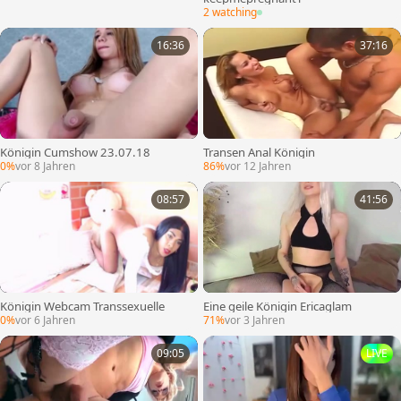
2 watching
16:36
37:16
Königin Cumshow 23.07.18
Transen Anal Königin
0%
vor 8 Jahren
86%
vor 12 Jahren
08:57
41:56
Königin Webcam Transsexuelle
Eine geile Königin Ericaglam
0%
vor 6 Jahren
71%
vor 3 Jahren
09:05
LIVE