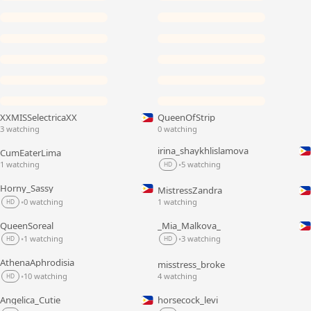
XXMISSelectricaXX
QueenOfStrip
LIVE
LIVE
3 watching
0 watching
irina_shaykhlislamova
CumEaterLima
LIVE
LIVE
1 watching
5 watching
•
HD
Horny_Sassy
MistressZandra
LIVE
LIVE
0 watching
1 watching
•
HD
QueenSoreal
_Mia_Malkova_
LIVE
LIVE
1 watching
3 watching
•
•
HD
HD
AthenaAphrodisia
misstress_broke
LIVE
LIVE
10 watching
4 watching
•
HD
Angelica_Cutie
horsecock_levi
LIVE
LIVE