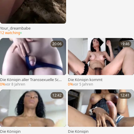
Your_dreambabe
12 watching
20:06
19:46
Die Königin aller Transsexuelle Schö
Die Königin kommt
nheiten
0%
vor 8 Jahren
0%
vor 5 Jahren
12:42
12:41
Die Königin
Die Königin