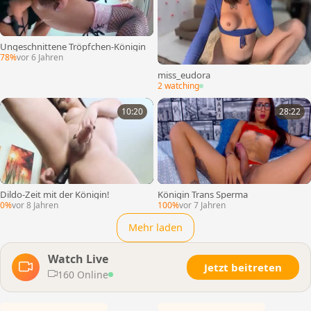
Ungeschnittene Tröpfchen-Königin
78%
vor 6 Jahren
miss_eudora
2 watching
10:20
28:22
Dildo-Zeit mit der Königin!
Königin Trans Sperma
0%
vor 8 Jahren
100%
vor 7 Jahren
Mehr laden
Watch Live
Jetzt beitreten
160 Online