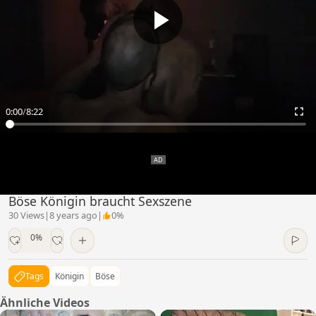
0:00
/
8:22
Böse Königin braucht Sexszene
30 Views
|
8 years ago
|
0%
0%
Tags
Königin
Böse
Ähnliche Videos