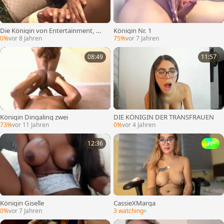
Die Königin von Entertainment, Ma
Königin Nr. 1
turbuting
0%
vor 8 Jahren
75%
vor 7 Jahren
08:49
11:57
Königin Dingaling zwei
DIE KÖNIGIN DER TRANSFRAUEN
73%
vor 11 Jahren
0%
vor 4 Jahren
12:36
LIVE
Königin Giselle
CassieXMarga
0%
vor 7 Jahren
3 watching