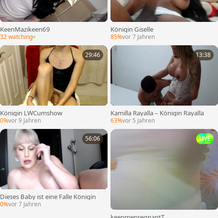
KeenMazikeen69
Königin Giselle
32 watching
85%
vor 7 Jahren
29:46
13:38
Königin LWCumshow
Kamilla Rayalla – Königin Rayalla
0%
vor 9 Jahren
63%
vor 5 Jahren
56:06
LIVE
Dieses Baby ist eine Falle Königin
0%
vor 7 Jahren
keepmepregnantT