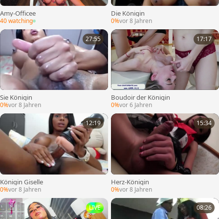
Amy-Officee
Die Königin
40 watching
0%
vor 8 Jahren
27:55
17:17
Sie Königin
Boudoir der Königin
0%
vor 8 Jahren
0%
vor 6 Jahren
12:19
15:34
Königin Giselle
Herz-Königin
0%
vor 8 Jahren
0%
vor 8 Jahren
LIVE
08:26