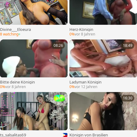
Divine___Eloeura
Herz-Königin
8 watching
0%
vor 8 Jahren
08:26
18:49
Bitte deine Königin
Ladyman Königin
0%
vor 8 Jahren
0%
vor 12 Jahren
LIVE
16:30
ts_salsalitas69
Königin von Brasilien