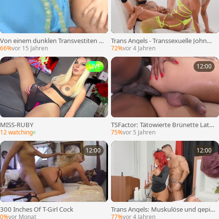
Von einem dunklen Transvestiten z
Trans Angels - Transsexuelle Johnny
weimal genagelt – Szene drei
B Blowjob Sperma Sexszene
66%
vor 15 Jahren
72%
vor 4 Jahren
LIVE
12:00
MISS-RUBY
TSFactor: Tätowierte Brünette Latin
oa Taylor roher Blowjob Sperma
12 watching
75%
vor 5 Jahren
12:00
12:00
300 Inches Of T-Girl Cock
Trans Angels: Muskulöse und gepie
rcte Foxxy schleichen sich zum Blo
0%
vor Monat
77%
vor 4 Jahren