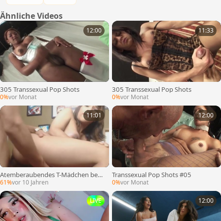
Ähnliche Videos
12:00
11:33
305 Transsexual Pop Shots
305 Transsexual Pop Shots
0%
vor Monat
0%
vor Monat
11:01
12:00
Atemberaubendes T-Mädchen beko
Transsexual Pop Shots #05
mmt ihre großen Brüste abgespritz
61%
vor 10 Jahren
0%
vor Monat
t
LIVE
12:00