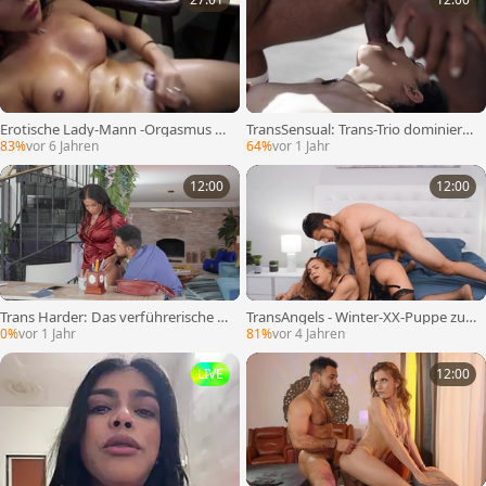
Erotische Lady-Mann -Orgasmus Z
TransSensual: Trans-Trio dominiert
usammenstellung 1
Hartholz-Spaß
83%
vor 6 Jahren
64%
vor 1 Jahr
12:00
12:00
Trans Harder: Das verführerische Ar
TransAngels - Winter-XX-Puppe zus
schloch erkunden
ammen mit einem Mann, der einen
0%
vor 1 Jahr
81%
vor 4 Jahren
großen Schwanz hat
LIVE
12:00