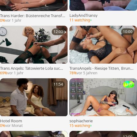
LadyAndTransy
Trans Harder: Büstenreiche Transfr
au bestellt Rüstung
11 watching
0%
vor 1 Jahr
12:00
10:00
Trans Angels: Tätowierte Lola sucht
TransAngels - Riesige Titten, Brunn
zusätzliche Aufmerksamkeit von Ro
a Dior Reverse Cowgirl
69%
vor 1 Jahr
78%
vor 5 Jahren
man
11:54
LIVE
Hotel Room
sophiacherie
0%
vor Monat
15 watching
27:01
12:00