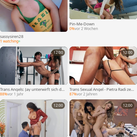
Pin-Me-Down
0%
vor 2 Wochen
sassysiren28
1 watching
12:00
12:00
Trans Angels: Jay unterwirft sich der
Trans Sexual Angel - Pietra Radi zeig
großen Überraschung von Traineri
t großen Schwanz
88%
vor 1 Jahr
87%
vor 2 Jahren
n Eva
12:00
12:00