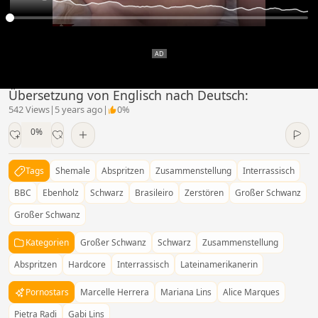
Übersetzung von Englisch nach Deutsch:
542 Views
|
5 years ago
|
0%
0%
Tags
Shemale
Abspritzen
Zusammenstellung
Interrassisch
BBC
Ebenholz
Schwarz
Brasileiro
Zerstören
Großer Schwanz
Großer Schwanz
Kategorien
Großer Schwanz
Schwarz
Zusammenstellung
Abspritzen
Hardcore
Interrassisch
Lateinamerikanerin
Pornostars
Marcelle Herrera
Mariana Lins
Alice Marques
Pietra Radi
Gabi Lins