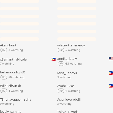
Akari_hunt
whitekittenenergy
LIVE
LIVE
4 watching
2 watching
•
•
HD
HD
annika_lately
xSamanthaNicole
LIVE
LIVE
7 watching
83 watching
•
HD
bellamoonlightX
Miss_CandyX
LIVE
LIVE
20 watching
3 watching
•
HD
WildSelfSuckk
AvahLuxxe
LIVE
LIVE
1 watching
5 watching
•
•
HD
HD
TSherlayqueen_saffy
Asianlovelydolll
LIVE
LIVE
0 watching
3 watching
lovely_samina
Tokyo_Hiyori1
LIVE
LIVE