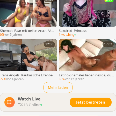
Shemale-Paar mit geilen Arsch-Akti
Sexpired_Princess
onen
0%
vor 5 Jahren
1 watching
12:00
17:02
Trans Angels: Kaukasische Elfenbei
Latino-Shemales lieben riesige, dun
nchaos ist eine Nackte Blondine mit
kle Knöpfe
72%
vor 4 Jahren
88%
vor 12 Jahren
Haaren
Mehr laden
Watch Live
Jetzt beitreten
213 Online