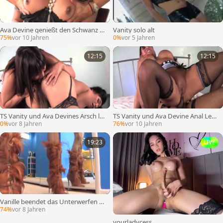
Ava Devine genießt den Schwanz v
Vanity solo alt
on T-Girl Vanity
75%
vor 10 Jahren
0%
vor 5 Jahren
12:15
12:15
TS Vanity und Ava Devines Arsch lec
TS Vanity und Ava Devine Anal Leck
ken Und pflügen
en Und Hämmern
0%
vor 8 Jahren
76%
vor 10 Jahren
19:23
LIVE
Vanille beendet das Unterwerfen a
m Beckenrand und kommt dann rei
74%
vor 8 Jahren
n, um ihr massives Werkzeug zu wic
hsen
yourladycess_