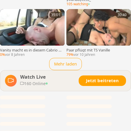
105 watching
35:01
30:40
Vanity macht es in diesem Cabrio u
Paar pflügt mit TS Vanille
nd zu Hause
0%
vor 8 Jahren
79%
vor 10 Jahren
Mehr laden
Watch Live
Jetzt beitreten
160 Online