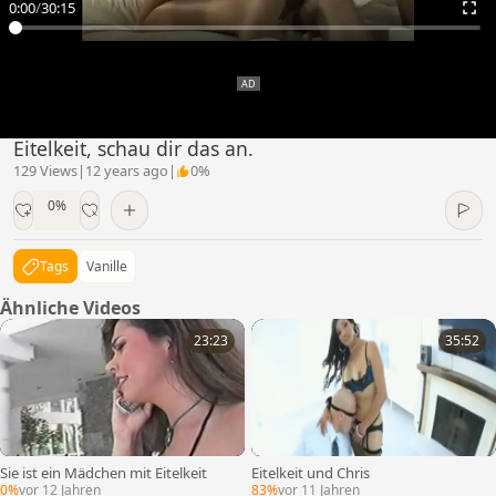
0:00
/
30:15
Eitelkeit, schau dir das an.
129 Views
|
12 years ago
|
0%
0%
Tags
Vanille
Ähnliche Videos
23:23
35:52
Sie ist ein Mädchen mit Eitelkeit
Eitelkeit und Chris
0%
vor 12 Jahren
83%
vor 11 Jahren