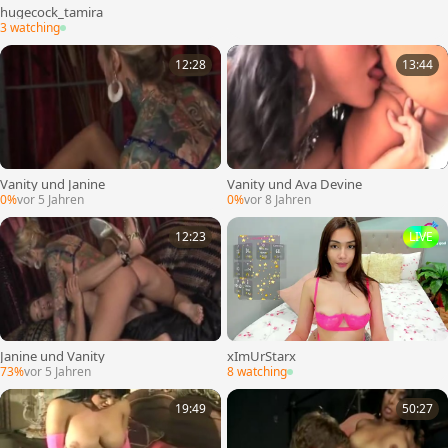
hugecock_tamira
3 watching
12:28
13:44
Vanity und Janine
Vanity und Ava Devine
0%
vor 5 Jahren
0%
vor 8 Jahren
12:23
LIVE
Janine und Vanity
xImUrStarx
73%
vor 5 Jahren
8 watching
19:49
50:27