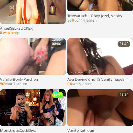
Transatisch – Roxy Jezel, Vanity
80%
vor 14 Jahren
AngelSELFSUCKER
0 watching
08:00
21:49
Vanille-Bonk-Pärchen
Ava Devine und TS Vanity nageln V
ergnügen
90%
vor 7 Jahren
0%
vor 6 Jahren
LIVE
21:13
MonstrousCockDiva
Vanité fait jouir