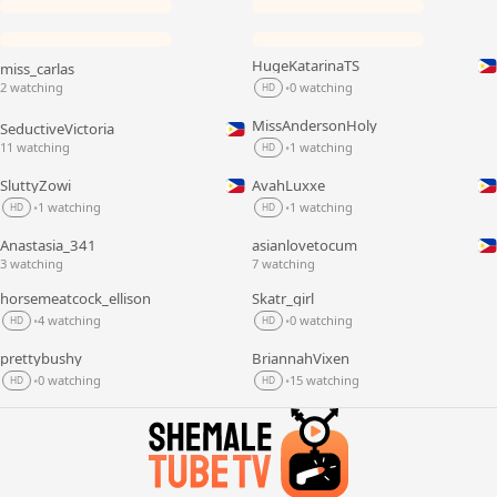
HugeKatarinaTS
miss_carlas
LIVE
LIVE
2 watching
0 watching
•
HD
MissAndersonHoly
SeductiveVictoria
LIVE
LIVE
11 watching
1 watching
•
HD
SluttyZowi
AvahLuxxe
LIVE
LIVE
1 watching
1 watching
•
•
HD
HD
Anastasia_341
asianlovetocum
LIVE
LIVE
3 watching
7 watching
horsemeatcock_ellison
Skatr_girl
LIVE
LIVE
4 watching
0 watching
•
•
HD
HD
prettybushy
BriannahVixen
LIVE
LIVE
0 watching
15 watching
•
•
HD
HD