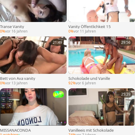
Transe Vanity
Vanity Öffentlichkeit 15
0%
vor 16 Jahren
0%
vor 11 Jahren
21:49
29:56
Bett von Ava vanity
Schokolade und Vanille
0%
vor 13 Jahren
92%
vor 6 Jahren
LIVE
25:39
MISSANACONDA
Vanilleeis mit Schokolade
1 watching
74%
vor 7 Jahren