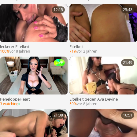
12:15
25:48
leckerer Eitelkeit
Eitelkeit
100%
vor 8 Jahren
71%
vor 2 Jahren
LIVE
21:49
PeneloppeHeart
Eitelkeit gegen Ava Devine
3 watching
59%
vor 8 Jahren
21:08
16:51