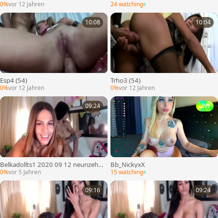
0%
vor 12 Jahren
24 watching
10:08
10:04
Esp4 (54)
Trho3 (54)
0%
vor 12 Jahren
0%
vor 12 Jahren
09:24
LIVE
Belkadollts1 2020 09 12 neunzehn
Bb_NickyxX
42 1421010 2924206
0%
vor 5 Jahren
15 watching
09:16
09:24