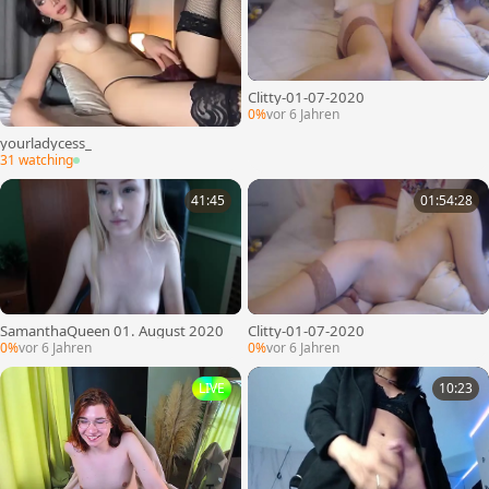
Clitty-01-07-2020
0%
vor 6 Jahren
yourladycess_
31 watching
41:45
01:54:28
SamanthaQueen 01. August 2020
Clitty-01-07-2020
0%
vor 6 Jahren
0%
vor 6 Jahren
LIVE
10:23