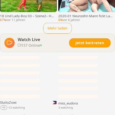
18 Und Lady-Boy 03 – Szene2– Her
2020-01 Neunzehn Mann fickt Lad
renvideo
yboy. #iLoveTGiRRLS4
67%
vor 11 Jahren
0%
vor 6 Jahren
Mehr laden
Watch Live
Jetzt beitreten
157 Online
SluttyZowi
miss_eudora
LIVE
LIVE
12 watching
3 watching
•
HD