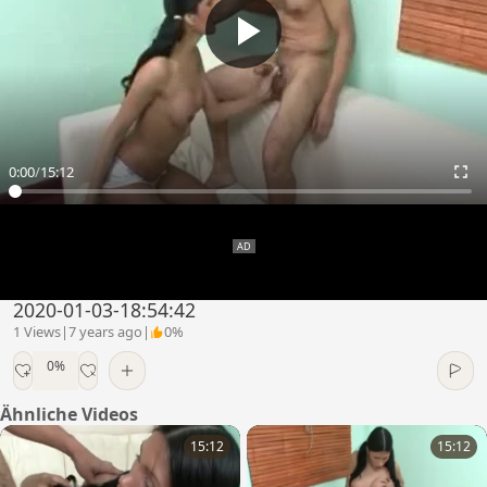
0:00
/
15:12
2020-01-03-18:54:42
1 Views
|
7 years ago
|
0%
0%
Ähnliche Videos
15:12
15:12