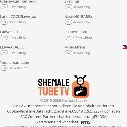
Creamycum_celinexx
Skatr_girl
LIVE
LIVE
6 watching
0 watching
•
•
HD
HD
LatinaCOCKSlayer_xx
NastyH0tBABEx
LIVE
LIVE
1 watching
6 watching
•
•
HD
HD
Ladygel20
JakoIera2020
LIVE
LIVE
4 watching
11 watching
•
•
HD
HD
LENA-ARABEK
MiracleTrans
LIVE
LIVE
4 watching
6 watching
•
•
HD
HD
Your_dreambabe
LIVE
18 watching
•
HD
© 2019-2026 ShemaleTube.tv
DMCA / Urheberrecht
Kontaktieren Sie uns
Inhalte entfernen
Cookie-Richtlinie
Datenschutzrichtlinie
AGB
18 U.S.C. 2257
Hochladen
FAQ
Content-Partnerschaft
Kindersicherung
EU DSA
Vertrauen und Sicherheit
Cookies helfen uns bei der Bereitstellung unserer Dienste. Durch die Nutzung