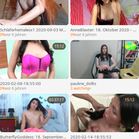
Schläferhemalesx1 2020-09-03 Mo
AnneBlaxter: 18. Oktober 2020 – Cl
denschau Ein bisschen nolliert
ip 1
0%
vor 6 Jahren
0%
vor 6 Jahren
15:12
LIVE
2020-02-08-18:55:00
pauline_dollts
0%
vor 6 Jahren
3 watching
02:37:17
15:12
ButterflyGoddess: 18. September
2020-02-14-18:55:53