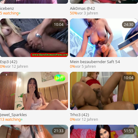
icebenz
Aik0mas @42
5 watching
50%
vor 3 Jahren
10:04
24:30
Esp3 (42)
Mein bezaubernder Saft 54
0%
vor 12 Jahren
0%
vor 5 Jahren
LIVE
10:04
Jewel_Sparkles
Trho3 (42)
13 watching
0%
vor 12 Jahren
21:33
51:55